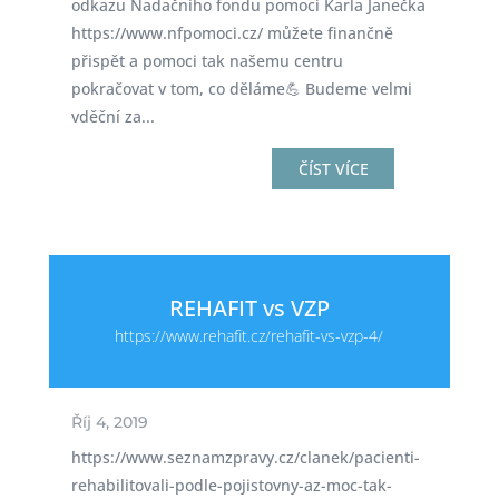
odkazu Nadačního fondu pomoci Karla Janečka
https://www.nfpomoci.cz/ můžete finančně
přispět a pomoci tak našemu centru
pokračovat v tom, co děláme💪 Budeme velmi
vděční za...
ČÍST VÍCE
REHAFIT vs VZP
https://www.rehafit.cz/rehafit-vs-vzp-4/
Říj 4, 2019
https://www.seznamzpravy.cz/clanek/pacienti-
rehabilitovali-podle-pojistovny-az-moc-tak-