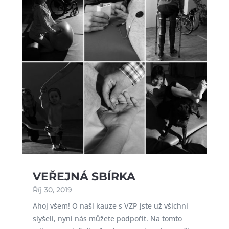
VEŘEJNÁ SBÍRKA
Říj 30, 2019
Ahoj všem! O naší kauze s VZP jste už všichni
slyšeli, nyní nás můžete podpořit. Na tomto