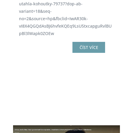
utahla-kohoutky-79737?dop-ab-
variant=18&seq-
no=2&source=hp&fbclid=IwAR30k-
vI8X4QGQdAsBJ6hvfeKQEq9LsU5txcapguRvlBU
pBl3lWapk0ZOEw
ČÍST VÍCE