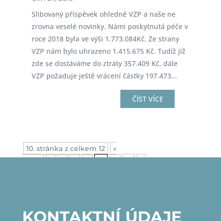
Slibovaný příspěvek ohledně VZP a naše ne
zrovna veselé novinky. Námi poskytnutá péče v
roce 2018 byla ve výši 1.773.084Kč. Ze strany
VZP nám bylo uhrazeno 1.415.675 Kč. Tudíž již
zde se dostáváme do ztráty 357.409 Kč, dále
VZP požaduje ještě vrácení částky 197.473...
ČÍST VÍCE
10. stránka z celkem 12
«
První
«
...
8
9
10
11
12
»
KONTAKTNÍ ÚDAJE