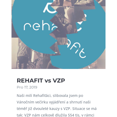
REHAFIT vs VZP
Pro 17, 2019
Naši milí Rehafiťáci, slibovala jsem po
Vánočním večírku vyjádření a shrnutí naši
téměř již dvouleté kauzy s VZP. Situace se má
tak: VZP nám celkově dlužila 554 tis, v rámci