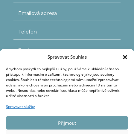
Spravovat Souhlas
Abychom poskytli co nejlepší služby, používáme k ukládání a/nebo
přístupu k informacím o zařízení, technologie jako jsou soubory
cookies. Souhlas s těmito technologiemi nám umožní zpracovávat
údaje, jako je chování při procházení nebo jedinečná ID na tomto
webu. Nesouhlas nebo odvolání souhlasu může nepříznivě ovlivnit
určité vlastnosti a funkce.
Odesláním kontaktního formuláře
Spravovat služby
souhlasím se
zpracováním osobních údajů
ODESLAT
Přijmout