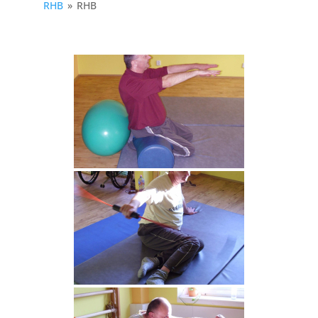
RHB
»
RHB