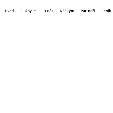
Úvod
Služby
O nás
Náš tým
Partneři
Ceník
IE