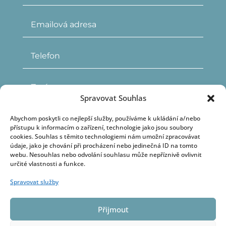
Spravovat Souhlas
Abychom poskytli co nejlepší služby, používáme k ukládání a/nebo
přístupu k informacím o zařízení, technologie jako jsou soubory
cookies. Souhlas s těmito technologiemi nám umožní zpracovávat
údaje, jako je chování při procházení nebo jedinečná ID na tomto
webu. Nesouhlas nebo odvolání souhlasu může nepříznivě ovlivnit
určité vlastnosti a funkce.
Odesláním kontaktního formuláře
Spravovat služby
souhlasím se
zpracováním osobních údajů
ODESLAT
Přijmout