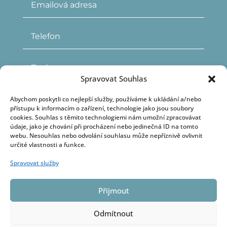
Spravovat Souhlas
Abychom poskytli co nejlepší služby, používáme k ukládání a/nebo
přístupu k informacím o zařízení, technologie jako jsou soubory
cookies. Souhlas s těmito technologiemi nám umožní zpracovávat
údaje, jako je chování při procházení nebo jedinečná ID na tomto
webu. Nesouhlas nebo odvolání souhlasu může nepříznivě ovlivnit
určité vlastnosti a funkce.
Odesláním kontaktního formuláře
Spravovat služby
souhlasím se
zpracováním osobních údajů
ODESLAT
Přijmout
Odmítnout