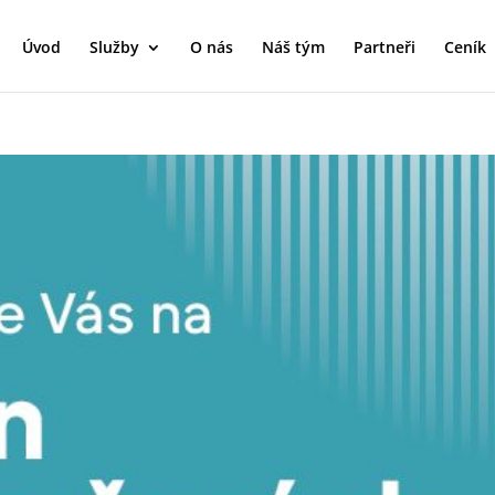
Úvod
Služby
O nás
Náš tým
Partneři
Ceník