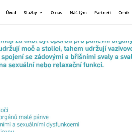
Úvod
Služby
O nás
Náš tým
Partneři
Ceník