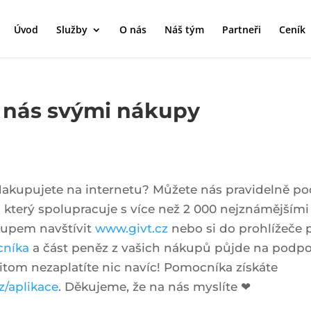
Úvod
Služby
O nás
Náš tým
Partneři
Ceník
 nás svými nákupy
akupujete na internetu? Můžete nás pravidelně p
 který spolupracuje s více než 2 000 nejznámějšími
upem navštívit
www.givt.cz
nebo si do prohlížeče p
níka
a část peněz z vašich nákupů půjde na podpo
itom nezaplatíte nic navíc! Pomocníka získáte
cz/aplikace
. Děkujeme, že na nás myslíte ❤